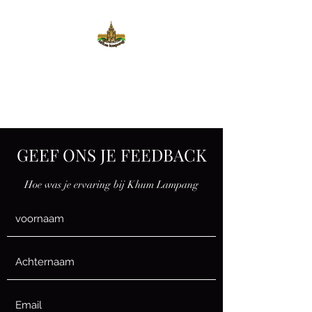
KHUM
LAMPANG
GEEF ONS JE FEEDBACK
Hoe was je ervaring bij Khum Lampang